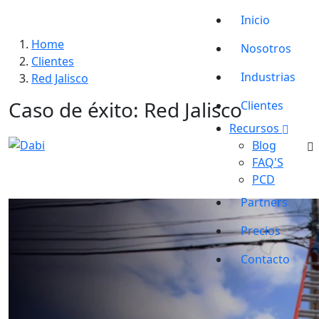
Inicio
Home
Nosotros
Clientes
Industrias
Red Jalisco
Caso de éxito: Red Jalisco
Clientes
Recursos
Blog
Ir a la página principal de Dabi
FAQ'S
PCD
Partners
Precios
Contacto