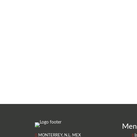
Men
MONTERREY, N.L. MEX
I