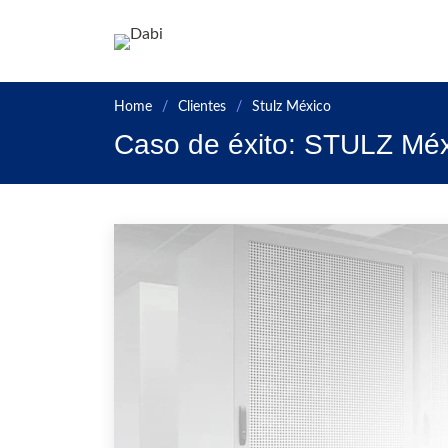
Ir a la página principa
Home
Clientes
Stulz México
Caso de éxito: STULZ Mé