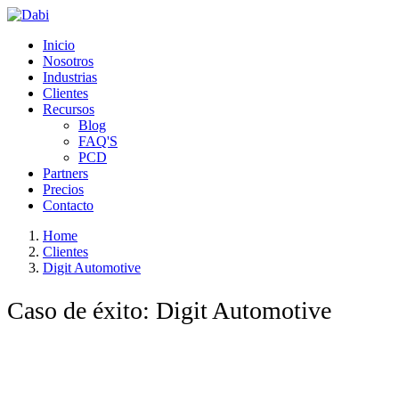
Ir a la página principal de Dabi
Inicio
Nosotros
Industrias
Clientes
Recursos
Blog
FAQ'S
PCD
Partners
Precios
Contacto
Home
Clientes
Digit Automotive
Caso de éxito: Digit Automotive