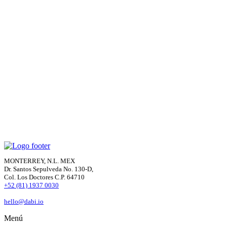
País
¿En qué te podemos ayudar?
Enviar
MONTERREY, N.L. MEX
Dr. Santos Sepulveda No. 130-D,
Col. Los Doctores C.P. 64710
+52 (81) 1937 0030
hello@dabi.io
Menú