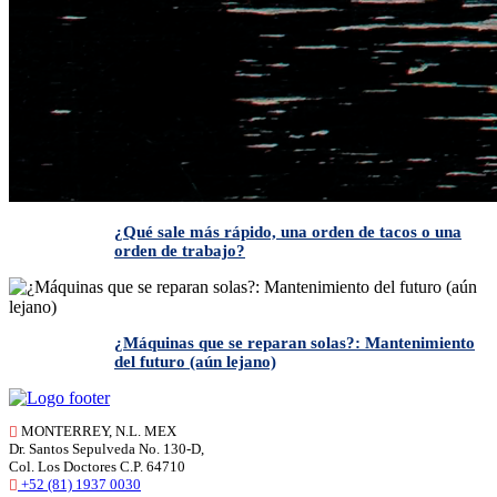
¿Qué sale más rápido, una orden de tacos o una
orden de trabajo?
¿Máquinas que se reparan solas?: Mantenimiento
del futuro (aún lejano)
MONTERREY, N.L. MEX
Dr. Santos Sepulveda No. 130-D,
Col. Los Doctores C.P. 64710
+52 (81) 1937 0030