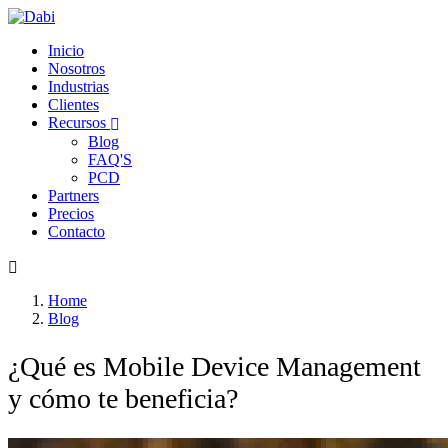
Ir a la página principal de Dabi
Inicio
Nosotros
Industrias
Clientes
Recursos
Blog
FAQ'S
PCD
Partners
Precios
Contacto
Home
Blog
¿Qué es Mobile Device Management
y cómo te beneficia?